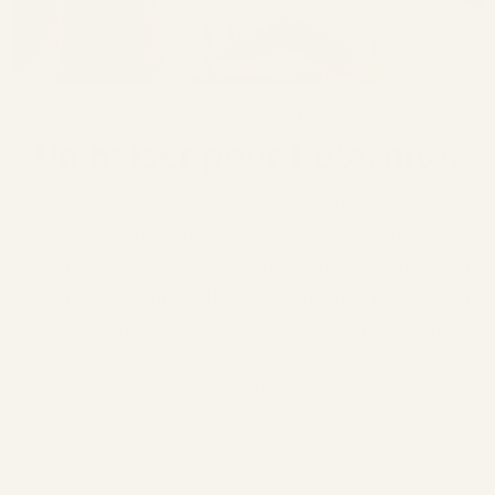
AFFICHE DE MARIAGE MIROAR
Un baiser pour l'éternité.
Des moments spéciaux méritent une place
particulière dans nos cœurs et dans nos maisons.
Avec Miroar, vous pouvez immortaliser ce moment
unique de manière élégante dans une illustration
personnalisée. Offrez-vous une surprise ou
surprenez vos proches avec une idée de cadeau
unique.
PERSONNALISER