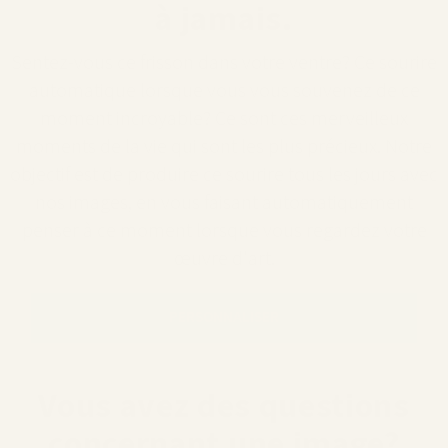
à jamais.
Sentez-vous ce frisson dans votre ventre? Ce sourire
automatique lorsque vous vous souvenez de ce
moment incroyable? Ce sont ces merveilleux
moments de la vie qui sont les plus précieux. Notre
objectif est de produire ce sourire tous les jours avec
nos images, en vous faisant automatiquement
penser à ce moment lorsque vous regardez votre
œuvre d'art.
PERSONNALISER
Vous avez des questions
concernant une image?