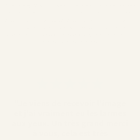
Chaque image Miroar est soigneusement dessinée à la main à l'aide
de tablettes graphiques numériques pour obtenir une qualité de
dessin unique. Le processus de dessin est extrêmement important
pour nous, car c'est ainsi que nous créons un produit de qualité
supérieure qui vous apportera, espérons-le, de la joie pendant des
années, voire des décennies.
"Je viens de recevoir l'image
et j'ai vraiment eu les larmes
aux yeux. Un très grand merci
à vous, cela est très