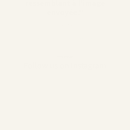
ressemblant à l'image
envoyée."
- Sandra
Voir tous nos plus de 1000 avis
#miroar
Follow us on Instagram