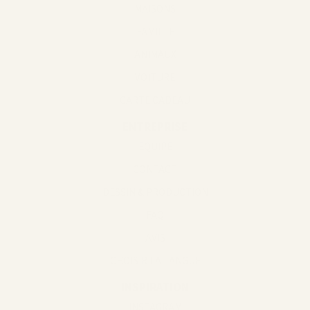
MAISONS
FAMILLE
ANIMAUX
VOITURE
CARTE CADEAU
ENTREPRISE
EQUIPE
CONTACT
DESSIN & PRODUCTION
FAQ
AVIS
CHOISIR LA LANGUE
INSPIRATION
INSTAGRAM