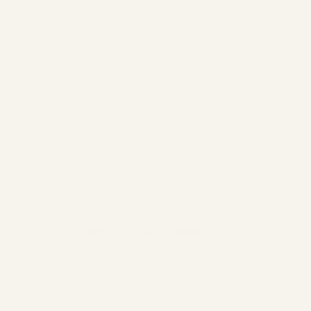
@homeofneddy
@ruggenthal
@mamimitstil
@miroar_de
PRODUITS & ÉVÉNEMENTS
ANNIVERSAIRES
NOËL
MARIAGES