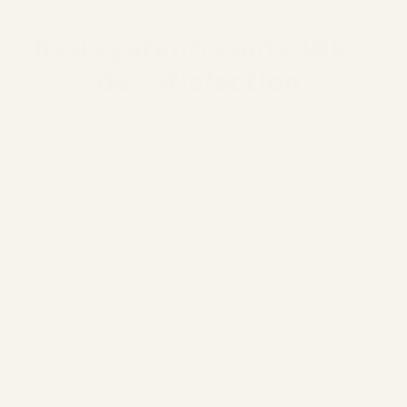
Nous garantissons 100%
de satisfaction.
Nous voulons que vous soyez le client le plus
heureux du monde avec votre affiche de mariage.
C'est pourquoi un employé de Miroar est à votre
disposition via WhatsApp pendant tout le
processus de commande et prend en compte vos
souhaits individuels.
MESSAGE WHATSAPP