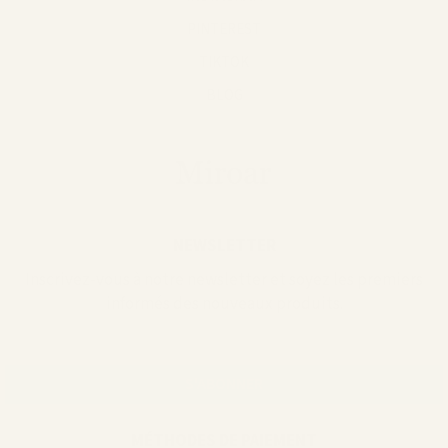
PINTEREST
TIKTOK
BLOG
NEWSLETTER
Inscrivez-vous à notre newsletter et soyez les premiers
informés des nouveaux produits.
MÉTHODES DE PAIEMENT