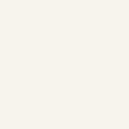
Si vous êtes incertain quant à la convenance
d'une image, vous pouvez nous envoyer un
message via WhatsApp. Nous serons heureux de
vous conseiller.
MESSAGE WHATSAPP
AFFICHE DE MARIAGE MIROAR
Votre jour, votre œuvre
d'art
"Oui, je le veux" - Quatre mots avec une grande
signification et un sentiment incroyablement beau.
Ce sont plus que des mots et une œuvre de Miroar