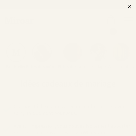
0
Bestseller
Fêtes des mères
Fêtes des pères
Mariage
Anniversaires
Idées cadeaux de mariage
Chaque affiche est dessinée manuellement et avec
soin, uniquement pour vous.
Avant l'impression, vous pouvez facilement apporter
des modifications au dessin via WhatsApp.