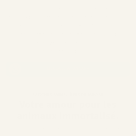
Nous voulons faire de vous le client le plus
heureux du monde avec votre affiche animalière.
C'est pourquoi un employé de Miroar vous
accompagne tout au long du processus de
commande via WhatsApp et prend en compte
vos souhaits individuels.
MESSAGE WHATSAPP
AFFICHES ANIMALIÈRES DE MIROAR
Votre amour pour les
animaux immortalisé.
Les animaux sont les meilleurs amis de l'homme. En