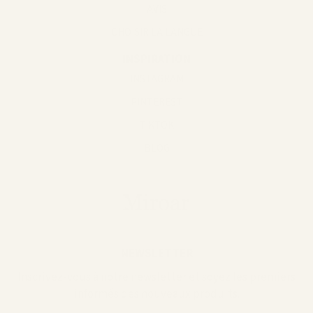
AVIS
CHOISIR LA LANGUE
INSPIRATION
INSTAGRAM
PINTEREST
TIKTOK
BLOG
NEWSLETTER
Inscrivez-vous à notre newsletter et soyez les premiers
informés des nouveaux produits.