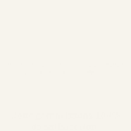
Les amitiés que nous nouons avec les animaux sont
indescriptibles et si spéciales car nous sommes
aimés et acceptés tels que nous sommes. Nous leur
sommes incroyablement reconnaissants et les
serrons fort dans nos coeurs. Une affiche animalière
de Miroar immortalise les plus beaux souvenirs avec
eux pour toujours dans notre maison.
Offrez-vous ou à vos proches le cadeau parfait
pour les amoureux des animaux.
PERSONNALISER
Nous garantissons 100%
de satisfaction.