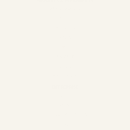
PRODUITS & ÉVÉNEMENTS
ANNIVERSAIRES
NOËL
MARIAGES
MAISONS
FAMILLE
ANIMAUX
VOITURE
CARTE CADEAU
ENTREPRISE
EQUIPE
CONTACT
DESSIN & PRODUCTION
FAQ