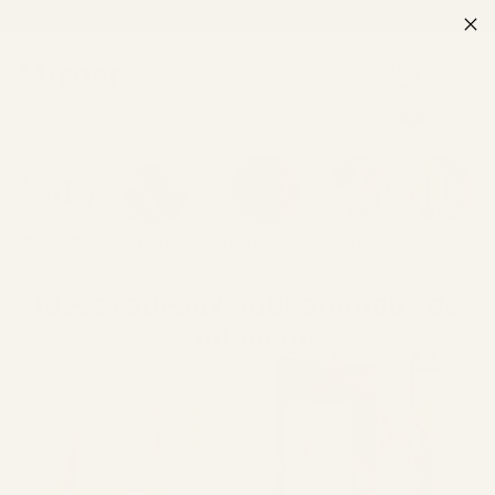
0
Bestseller
Fêtes des mères
Fêtes des pères
Mariage
Anniversaires
Idées cadeaux pour animaux de
compagnie