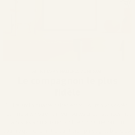
AFFICHES ANIMALIÈRES DE MIROAR
Le compagnon le plus
fidèle
Votre ami à quatre pattes est toujours à vos côtés.
Peu importe votre humeur ou les circonstances, nos
amis les animaux nous offrent chaque jour un
sourire qui rend notre quotidien plus agréable. C'est