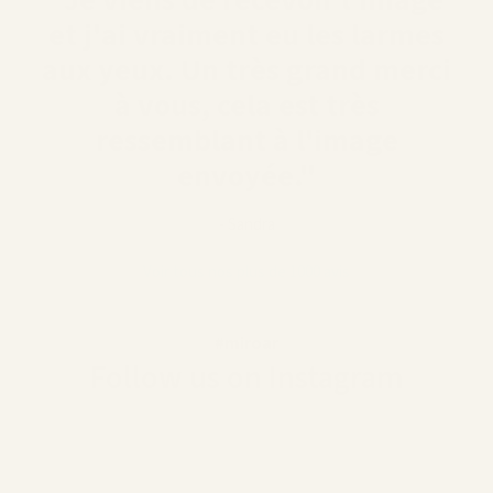
et j'ai vraiment eu les larmes
aux yeux. Un très grand merci
à vous, cela est très
ressemblant à l'image
envoyée."
- Sandra
Voir tous nos plus de 1000 avis
#miroar
Follow us on Instagram