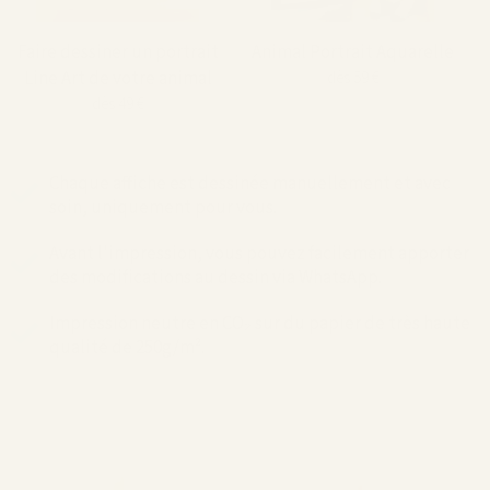
Faire dessiner un portrait
Animal Portrait Aquarelle
Line Art de votre animal
dès 59 €
dès 49 €
Chaque affiche est dessinée manuellement et avec
soin, uniquement pour vous.
Avant l'impression, vous pouvez facilement apporter
des modifications au dessin via WhatsApp.
Impression neutre en CO₂ sur du papier de très haute
qualité de 250g/m².