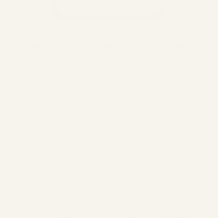
Dessin
Discussion
Impression
Chaque image Miroar est soigneusement dessinée à la main à l'aide
de tablettes graphiques numériques pour obtenir une qualité de
dessin unique. Le processus de dessin est extrêmement important
pour nous, car c'est ainsi que nous créons un produit de qualité
supérieure qui vous apportera, espérons-le, de la joie pendant des
années, voire des décennies.
"Je viens de recevoir l'image