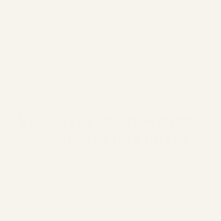
pourquoi il est si agréable de perpétuer nos
moments avec eux dans une affiche Line Art pour
toujours et d'intégrer leur amour dans notre
décoration.
PERSONNALISER
Vous avez des questions
concernant une image?
Si vous êtes incertain quant à la convenance
d'une image, vous pouvez nous envoyer un
message via WhatsApp. Nous serons heureux de
vous conseiller.