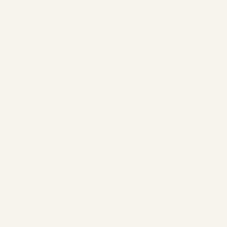
AFFICHES ANIMALIÈRES DE MIROAR
Votre ami joueur
Avec leur curiosité et leur nature joueuse, les chats
font partie intégrante de l'identité de notre foyer.
Pour donner une visibilité élégante et particulière à
cet aspect de l'identité de notre foyer, nos affiches
Line Art individuelles sont idéales.
PERSONNALISER
DESSIN, DISCUSSION ET IMPRESSION
Comment est créé une
image Miroar?