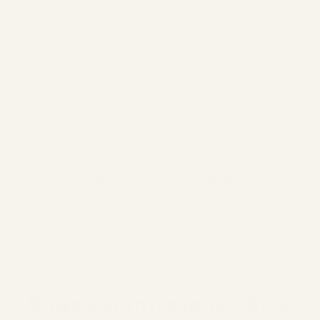
chose d'inestimable. La bonheur familial, la
solidarité et le lien inconditionnel dans une famille
sont pour nous parmi les compagnons les plus
importants de la vie. Pour chaque image familiale
que nous illustrons pour vous à la main, nous
prenons le temps d'exprimer et de capturer ce brin
de magie pour vous pour toujours.
Que ce soit un cadeau pour maman, papa, grand-
mère ou grand-père, avec ce cadeau, vous allez
ensorceler toute la famille.
PERSONNALISER
Nous garantissons 100%