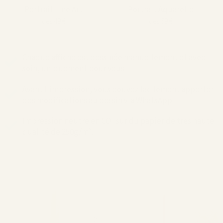
Portrait Line Art
Portrait Aquarelle
dès 49 €
dès 59 €
Chaque affiche est dessinée manuellement et avec
soin, uniquement pour vous.
Avant l'impression, vous pouvez facilement apporter
des modifications au dessin via WhatsApp.
Impression neutre en CO₂ sur du papier de très haute
qualité de 250g/m².