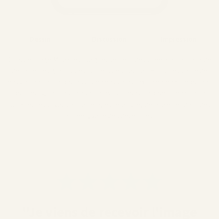
Dessin
Discussion
Impression
Chaque image Miroar est soigneusement dessinée à la main à l'aide
de tablettes graphiques numériques pour obtenir une qualité de
dessin unique. Le processus de dessin est extrêmement important
pour nous, car c'est ainsi que nous créons un produit de qualité
supérieure qui vous apportera, espérons-le, de la joie pendant des
années, voire des décennies.
"Je viens de recevoir l'image