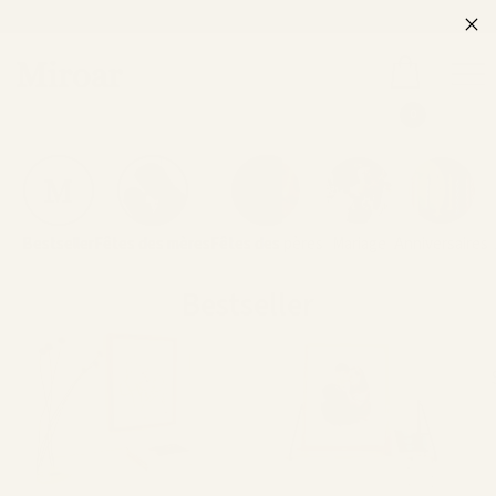
0
Bestseller
Fêtes des mères
Fêtes des pères
Mariage
Anniversaires
Bestseller