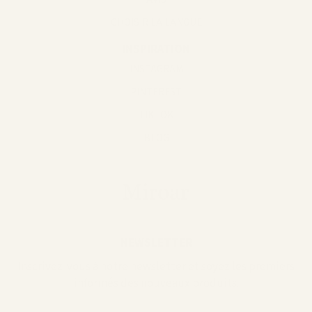
CHOISIR LA LANGUE
INSPIRATION
INSTAGRAM
PINTEREST
TIKTOK
BLOG
NEWSLETTER
Inscrivez-vous à notre newsletter et soyez les premiers
informés des nouveaux produits.