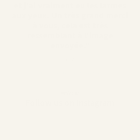
et j'ai vraiment eu les larmes
aux yeux. Un très grand merci
à vous, cela est très
ressemblant à l'image
envoyée."
- Sandra
Voir tous nos plus de 1000 avis
#miroar
Follow us on Instagram