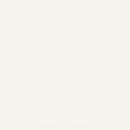
@homeofneddy
@ruggenthal
@mamimitstil
@miroar_de
PRODUITS & ÉVÉNEMENTS