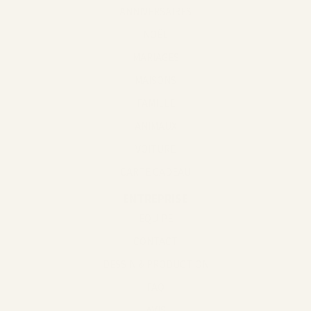
ANNIVERSAIRES
NOËL
MARIAGES
MAISONS
FAMILLE
ANIMAUX
VOITURE
CARTE CADEAU
ENTREPRISE
EQUIPE
CONTACT
DESSIN & PRODUCTION
FAQ
AVIS