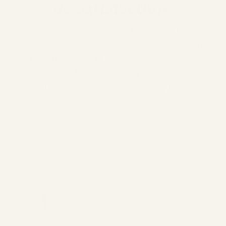
de satisfaction.
Nous voulons faire de vous notre client le plus
heureux avec votre affiche familial. C'est pourquoi
un employé de Miroar est disponible via
WhatsApp tout au long du processus de
commande pour prendre en compte vos
souhaits individuels.
MESSAGE WHATSAPP