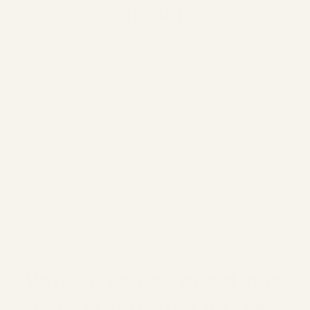
à jamais.
Sentez-vous ce frisson dans votre ventre? Ce sourire
automatique lorsque vous vous souvenez de ce
moment incroyable? Ce sont ces merveilleux
moments de la vie qui sont les plus précieux. Notre
objectif est de produire ce sourire tous les jours avec
nos images, en vous faisant automatiquement
penser à ce moment lorsque vous regardez votre
œuvre d'art.
PERSONNALISER
Vous avez des questions
concernant une image?