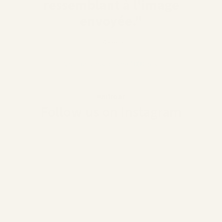
ressemblant à l'image
envoyée."
- Sandra
Voir tous nos plus de 1000 avis
#miroar
Follow us on Instagram