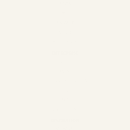
MAISONS
FAMILLE
ANIMAUX
VOITURE
CARTE CADEAU
ENTREPRISE
EQUIPE
CONTACT
DESSIN & PRODUCTION
FAQ
AVIS
CHOISIR LA LANGUE
INSPIRATION
INSTAGRAM