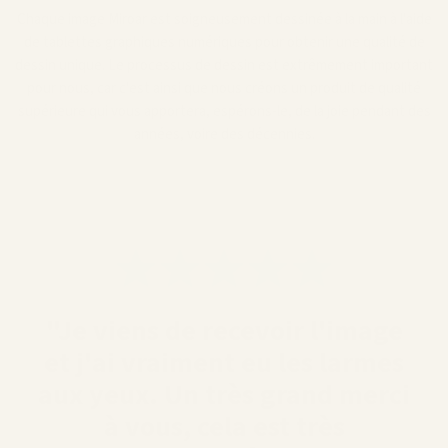
Chaque image Miroar est soigneusement dessinée à la main à l'aide
de tablettes graphiques numériques pour obtenir une qualité de
dessin unique. Le processus de dessin est extrêmement important
pour nous, car c'est ainsi que nous créons un produit de qualité
supérieure qui vous apportera, espérons-le, de la joie pendant des
années, voire des décennies.
"Je viens de recevoir l'image
et j'ai vraiment eu les larmes
aux yeux. Un très grand merci
à vous, cela est très