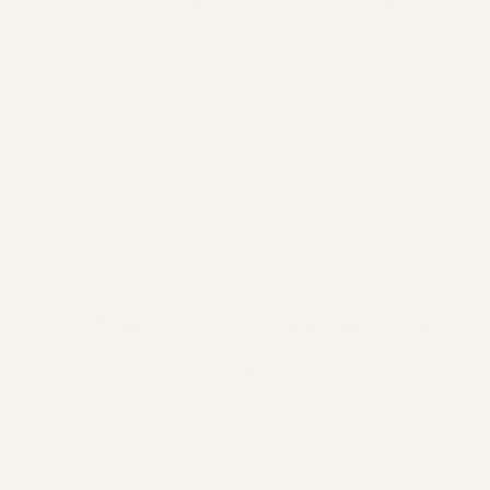
Si vous êtes incertain quant à la convenance
d'une image, vous pouvez nous envoyer un
message via WhatsApp. Nous serons heureux de
vous conseiller.
MESSAGE WHATSAPP
AFFICHE DE MARIAGE MIROAR
Votre jour, votre œuvre
d'art
"Oui, je le veux" - Quatre mots avec une grande
signification et un sentiment incroyablement beau.
Ce sont plus que des mots et une œuvre de Miroar