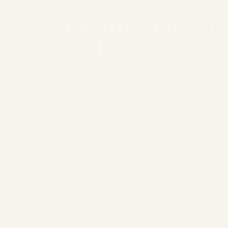
Nous garantissons 100%
de satisfaction.
Nous voulons que vous soyez le client le plus
heureux du monde avec votre affiche de mariage.
C'est pourquoi un employé de Miroar est à votre
disposition via WhatsApp pendant tout le
processus de commande et prend en compte vos
souhaits individuels.
MESSAGE WHATSAPP