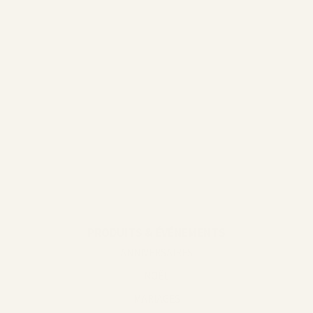
@homeofneddy
@ruggenthal
@mamimitstil
@miroar_de
PRODUITS & ÉVÉNEMENTS
ANNIVERSAIRES
NOËL
MARIAGES