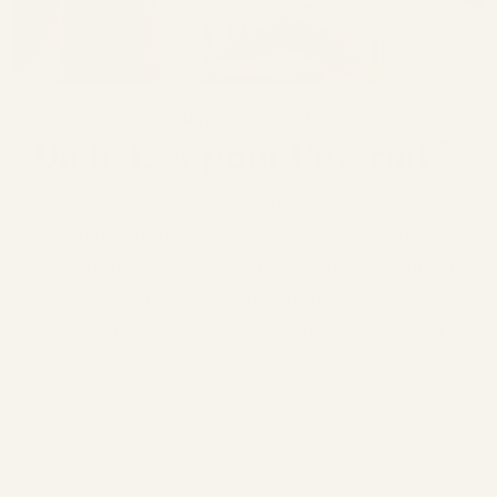
AFFICHE DE MARIAGE MIROAR
Un baiser pour l'éternité.
Des moments spéciaux méritent une place
particulière dans nos cœurs et dans nos maisons.
Avec Miroar, vous pouvez immortaliser ce moment
unique de manière élégante dans une illustration
personnalisée. Offrez-vous une surprise ou
surprenez vos proches avec une idée de cadeau
unique.
PERSONNALISER