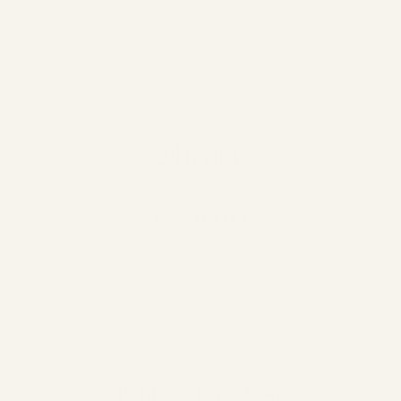
PINTEREST
TIKTOK
BLOG
NEWSLETTER
Inscrivez-vous à notre newsletter et soyez les premiers
informés des nouveaux produits.
MÉTHODES DE PAIEMENT