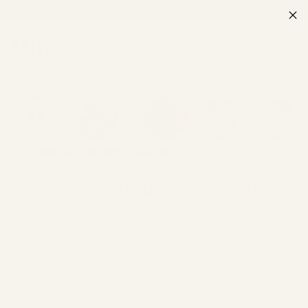
0
Bestseller
Fêtes des mères
Fêtes des pères
Mariage
Anniversaires
Idées cadeaux de mariage
Chaque affiche est dessinée manuellement et avec
soin, uniquement pour vous.
Avant l'impression, vous pouvez facilement apporter
des modifications au dessin via WhatsApp.